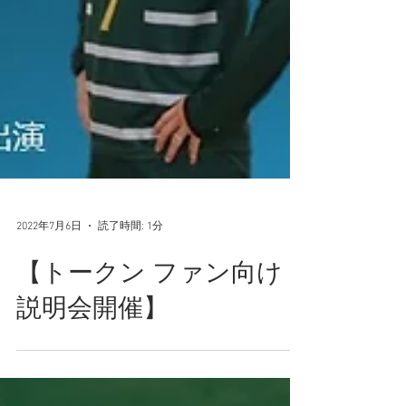
2022年7月6日
読了時間: 1分
【トークン ファン向け
説明会開催】