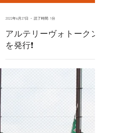
2022年6月27日
読了時間: 1分
アルテリーヴォトークン
を発行❗️