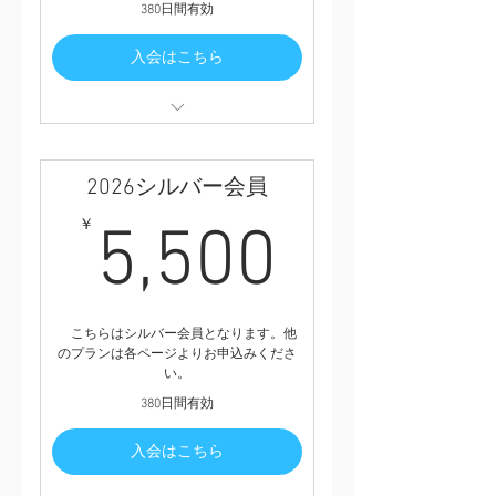
割引参加権
380日間有効
⑨サポートショップでの特別サービ
ス
入会はこちら
①2026イヤーブック（シーズン終了
後にお届けします）
②2026年版タオルマフラー
2026シルバー会員
③2026年版特製ハチマキ
④会員限定シール
5,500
￥
5,500
⑤試合会場で使える買い物券2,400
円分（200円券6枚つづり2セット）
⑥限定イベント
⑦サポートショップでの特別サービ
ス
こちらはシルバー会員となります。他
のプランは各ページよりお申込みくださ
い。
380日間有効
入会はこちら