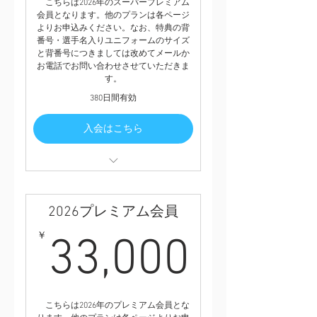
こちらは2026年のスーパープレミアム
会員となります。他のプランは各ページ
よりお申込みください。なお、特典の背
番号・選手名入りユニフォームのサイズ
と背番号につきましては改めてメールか
お電話でお問い合わせさせていただきま
す。
380日間有効
入会はこちら
①背番号入りファーストユニフォー
ム（2026年から一新。一般価格
21,100円）プレゼント
2026プレミアム会員
②背番号入りセカンドユニフォーム
（2026年から一新。一般価格21,100
33,0
￥
33,000
円）プレゼント
③2026イヤーブック（シーズン終了
後にお届けします）
④2026年版タオルマフラー
⑤2026年版特製ハチマキ
こちらは2026年のプレミアム会員とな
⑥会員限定シール