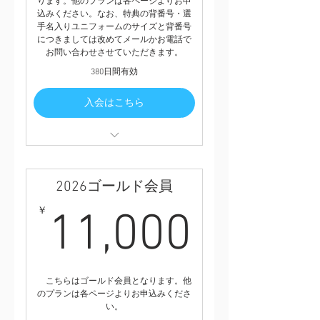
ります。他のプランは各ページよりお申
⑦試合会場で使える買い物券4800円
込みください。なお、特典の背番号・選
分（200円券6枚つづり4セット）
手名入りユニフォームのサイズと背番号
につきましては改めてメールかお電話で
⑧限定イベント
お問い合わせさせていただきます。
⑨４月５日のキックオフパーティー
半額参加権
380日間有効
⑩サポートショップでの特別サービ
ス
入会はこちら
①背番号入りファーストユニフォー
ム（2026年から一新。一般価格
21,100円）プレゼント
2026ゴールド会員
②2026イヤーブック（シーズン終了
後にお届けします）
11,0
￥
11,000
③2026年版タオルマフラー
④2026年版特製ハチマキ
⑤会員限定シール
⑥試合会場で使える買い物券3.600
円分（200円券6枚つづり3セット）
こちらはゴールド会員となります。他
⑦限定イベント
のプランは各ページよりお申込みくださ
⑧4月5日のキックオフパーティー2
い。