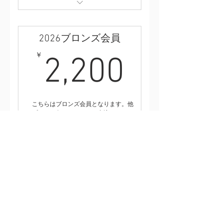
①2026年版特製ハチマキ
②会員限定シール
③試合会場で使える買い物券1,200
2026ブロンズ会員
円分（200円券6枚つづり1セット）
④限定イベント
2,200
￥
2,200
⑤サポートショップでの特別サービ
ス
こちらはブロンズ会員となります。他
のプランは各ページよりお申込みくださ
い。
380日間有効
入会はこちら
①会員限定シール
②サポートショップでの特別サービ
ス
2026ジュニア会員（中学