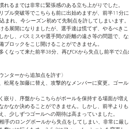
慣れるまでは非常に緊張感のある立ち上がりでした。
リブル突破等でこちらも前に出始めますが、前半11分
し込まれ、今シーズン初めて先制点を許してしまいます
ける展開になりましたが、選手達は慌てず、やるべきこ
しかし、パスミスや選手間の距離の遠さ等の問題で、な
備ブロックをこじ開けることができません。
多くなって来た前半38分、再びCKから失点し前半で2
ウンターから追加点を許す〉
、松尾を加藤に替え、攻撃的なメンバーに変更。ゴール
く嵌り、序盤からこちらがボールを保持する場面が増え
なかなか決めることができません。しかし、前半よりも
え、少しずつゴールへの期待は高まっていました。
分相手のロングボールから失点をしてしまい、非常に厳