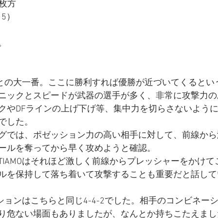
O枚方
 5）
。
MOとの大一番。ここに勝利すれば優勝が近づいてくるとい
ニックとスピードが武器の選手が多く、非常に攻撃力の
クやDFラインの上げ下げ等、集中力を切らさないよう
でした。
グでは、ポゼッション力の高い相手に対して、前線から
ールを奪ってから早く攻めようと確認。
TIAMOはそれほど激しく前線からプレッシャーをかけて
ルを保持して落ち着いて攻撃することも重要だと話して
ーションはこちらと同じ4-4-2でした。相手のコンビネー
り危ない場面もありましたが、なんとか持ちこたえまし