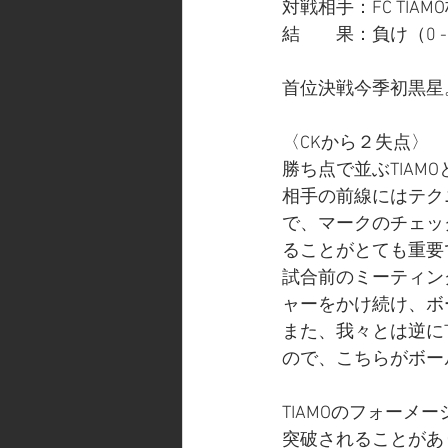
対戦相手：FC TIAM
結　　果：負け（0 -
首位決戦今季初黒星
〈CKから２失点〉
勝ち点で並ぶTIA
相手の前線にはテク
で、マークのチェッ
ることがとても重要
試合前のミーティン
ャーをかけ続け、ボ
また、我々とは逆に
ので、こちらがボー
TIAMOのフォーメ
突破されることがあ