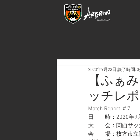
2020年9月23日
読了時間: 
【ふぁみり
ッチレポ
Match Report ＃7
日　　時：2020年9
大　　会：関西サッ
会　　場：枚方市立