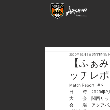
2020年10月2日
読了時間: 
【ふぁみり
ッチレポ
Match Report  ＃9
日　　時：2020年9
大　　会：関西サッ
会　　場：アクアパ