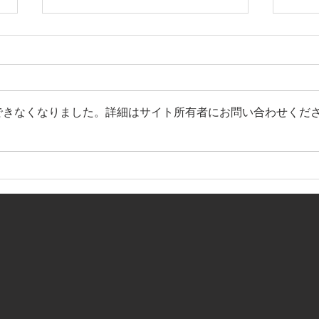
できなくなりました。詳細はサイト所有者にお問い合わせくだ
【2021ふぁみりー歯科クリニ
【2
ックpresents マッチレポー
ックp
ト！】＃18
ト！