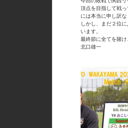
今回の敗戦で関西リ
頂点を目指して戦っ
には本当に申し訳な
しかし、まだ２位に
います。
最終節に全てを賭け
北口雄一