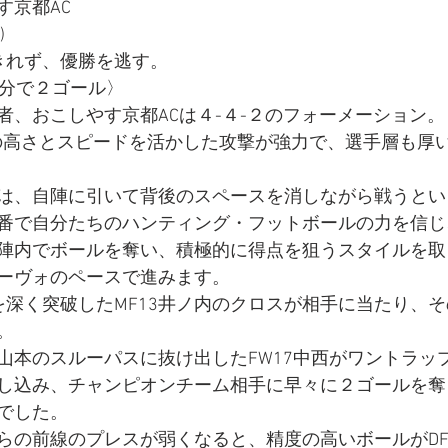
す京都AC
)
きれず、優勝を逃す。
5分で２ゴール〉
者、おこしやす京都ACは４-４-２のフォーメーション
の高さとスピードを活かした攻撃が強力で、選手層も厚
は、自陣に引いて背後のスペースを消しながら戦うとい
番で自分たちのハンティング・フットボールの力を信じ
陣内でボールを奪い、積極的に得点を狙うスタイルを取
ーヴォのペースで進みます。
を深く突破したMF13井ノ内のクロスが相手に当たり、
。
8山本のスルーパスに抜け出したFW17中西がワントラッ
し込み、チャンピオンチーム相手に早々に２ゴールを奪
でした。
らの前線のプレスが弱くなると、精度の高いボールがD