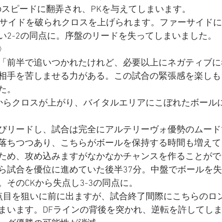
のスピードに翻弄され、PKを与えてしまいます。
左サイドを破られクロスを上げられます。ファーサイド
い2-2の同点に。序盤のリードを失ってしまいました。
〉
「前半で追いつかれたけれど、必要以上にネガティブに
相手を苦しませる力がある。この試合の緊張感を楽しも
た。
からクロスが上がり、バイタルエリアにこぼれたボールに
びリードし、試合は完全にアルテリーヴォ優勢のムード
落ちつつあり、こちらがボールを保持する時間も増えて
ため、攻め込みますがなかなかチャンスを作ることがで
ら試合を優位に進めていた後半37分。中盤でボールを失
そのCKから失点し3-3の同点に。
点目を狙いに前に出ますが、試合終了間際にこちらのロ
まいます。DFラインの背後を突かれ、逆転を許してし