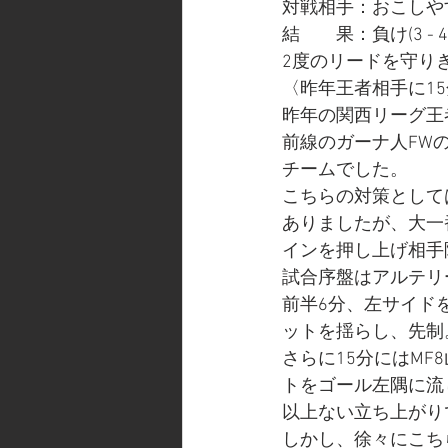
対戦相手：おこしや
結　　果：負け(3 - 4
2度のリードを守り
〈昨年王者相手に1
昨年の関西リーグ王
前線のガーナ人FW
チームでした。
こちらの対策として
ありましたが、大一
インを押し上げ相手
試合序盤はアルテリ
前半6分、左サイド
ットを揺らし、先制
さらに15分にはMF
トをゴール左隅に流
以上ない立ち上がり
しかし、徐々にこち