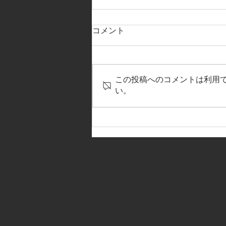
コメント
この投稿へのコメントは利用
い。
【2021ふぁみりー歯科クリニ
ックpresents マッチレポー
ト！】＃19