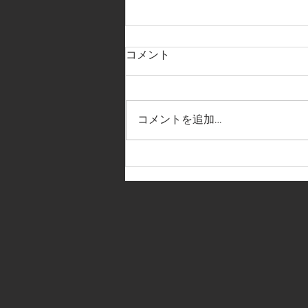
コメント
コメントを追加…
【新グッズ さらに２つ！】