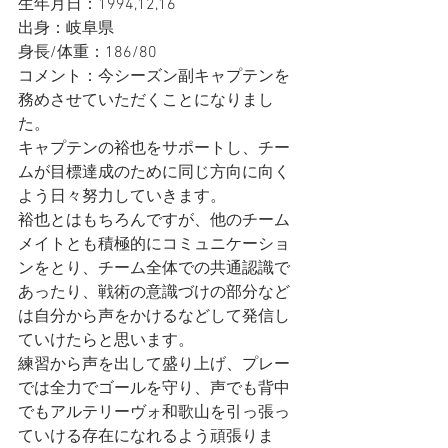
生年月日：1994,12,16
出身：岐阜県
身長/体重：186/80
コメント：今シーズン副キャプテンを
務めさせていただくことになりまし
た。
キャプテンの裕也をサポートし、チー
ムが目標達成のために同じ方向に向く
よう日々努力していきます。
裕也とはもちろんですが、他のチーム
メイトとも積極的にコミュニケーショ
ンをとり、チーム全体での共通認識で
あったり、戦術の意識づけの部分など
は自分から声をかけるなどして発信し
ていけたらと思います。
練習から声を出して盛り上げ、プレー
では全力でゴールを守り、声でも背中
でもアルテリーヴォ和歌山を引っ張っ
ていける存在になれるよう頑張りま