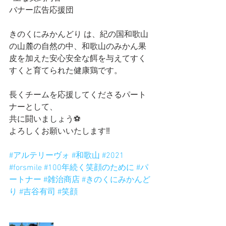
バナー広告応援団
きのくにみかんどり は、紀の国和歌山
の山麓の自然の中、和歌山のみかん果
皮を加えた安心安全な餌を与えてすく
すくと育てられた健康鶏です。
長くチームを応援してくださるパート
ナーとして、
共に闘いましょう⚽️
よろしくお願いいたします‼️
#アルテリーヴォ
#和歌山
#2021
#forsmile
#100年続く笑顔のために
#パ
ートナー
#雑治商店
#きのくにみかんど
り
#吉谷有司
#笑顔