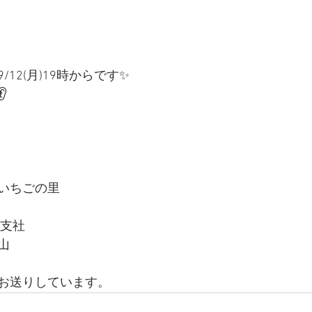
12(月)19時からです✨

いちごの里
山支社
山
お送りしています。