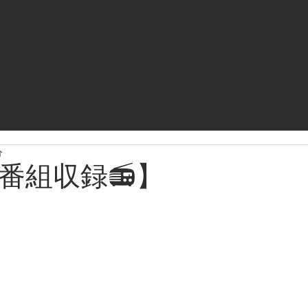
分
番組収録📻】