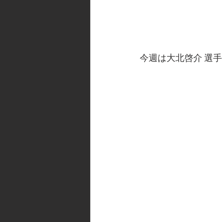
今週は大北啓介 選