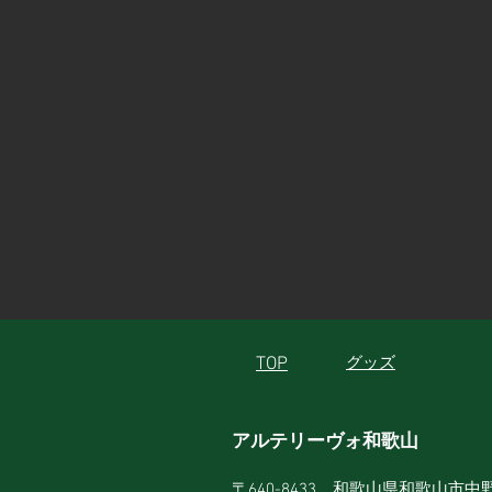
【2025NEWサポートショップ
～先田商店】
TOP
グッズ
アルテリーヴォ和歌山
〒640-8433 和歌山県和歌山市中野