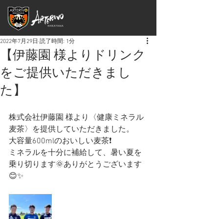
2022年7月29日
読了時間: 1分
【伊藤園 様よりドリンク
をご提供いただきまし
た】
株式会社伊藤園 様より〈健康ミネラル
麦茶〉を提供していただきました。
大容量600mlのおいしい麦茶❗️
ミネラルを十分に補給して、暑い夏を
乗り切ります🌞ありがとうございます
😊✨