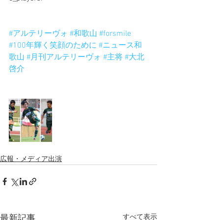
#アルテリーヴォ
#和歌山
#forsmile
#100年輝く笑顔のために
#ニュース和
歌山
#月刊アルテリーヴォ
#主将
#大北
啓介
広報・メディア出演
すべて表示
最新記事