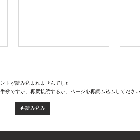
メントが読み込まれませんでした。
お手数ですが、再度接続するか、ページを再読み込みしてださ
再読み込み
【全社関西大会 組み合わせ決
【ホ
定】
のお