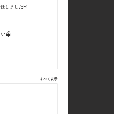
任しました☑️
🗳️
すべて表示