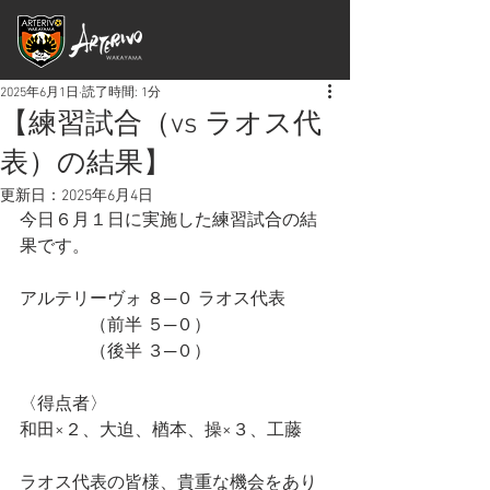
2025年6月1日
読了時間: 1分
【練習試合（vs ラオス代
表）の結果】
更新日：
2025年6月4日
今日６月１日に実施した練習試合の結
果です。
アルテリーヴォ ８─０ ラオス代表
　　　　（前半 ５─０）
　　　　（後半 ３─０）
〈得点者〉
和田×２、大迫、楢本、操×３、工藤
ラオス代表の皆様、貴重な機会をあり