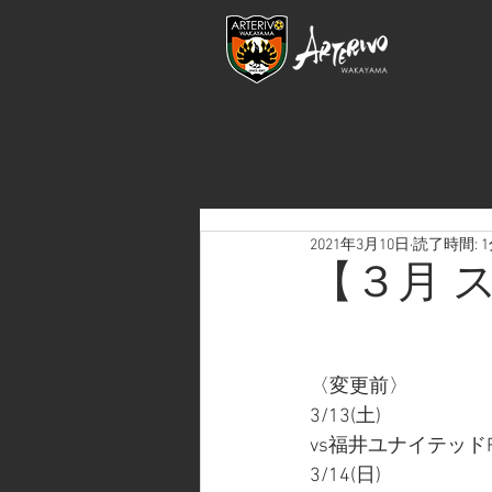
2021年3月10日
読了時間: 
【３月 
〈変更前〉
3/13(土)
vs福井ユナイテッドF
3/14(日)