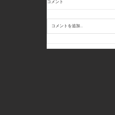
コメント
コメントを追加…
【全社関西大会 組み合わせ決
定】