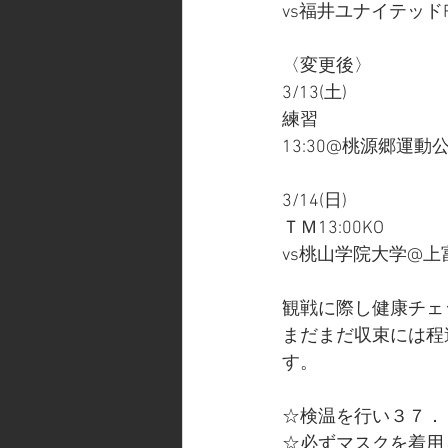
vs福井ユナイテッドF
〈変更後〉
3/13(土)
練習
13:30@桃源郷運動
3/14(日)
ＴＭ13:00KO
vs桃山学院大学@
観戦に際し健康チェ
まだまだ収束には程
す。
☆検温を行い３７．
☆必ずマスクを着用