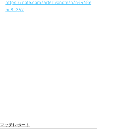
https://note.com/arterivonote/n/n4448e
5c8c267
マッチレポート