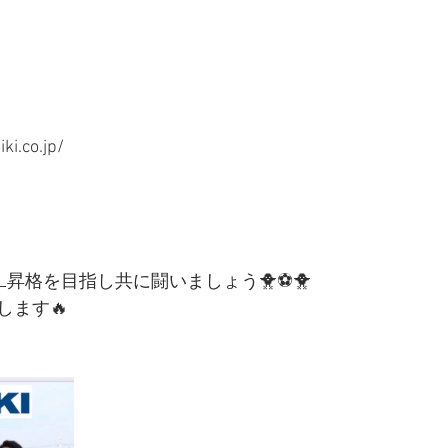
ki.co.jp/
L昇格を目指し共に闘いましょう🐥⚽️🐥
します🔥