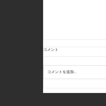
コメント
コメントを追加…
【2025NEWサポートショップ
～先田商店】