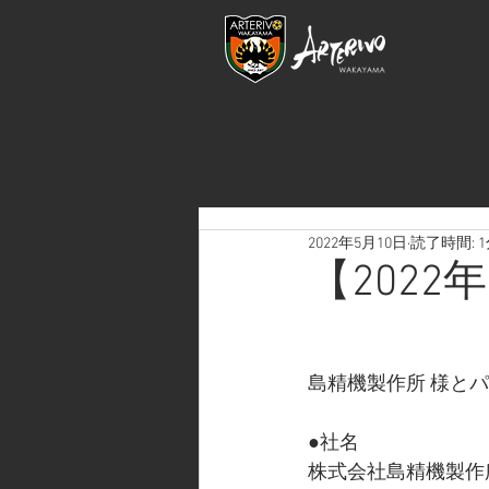
2022年5月10日
読了時間: 
【202
島精機製作所 様と
●社名
株式会社島精機製作