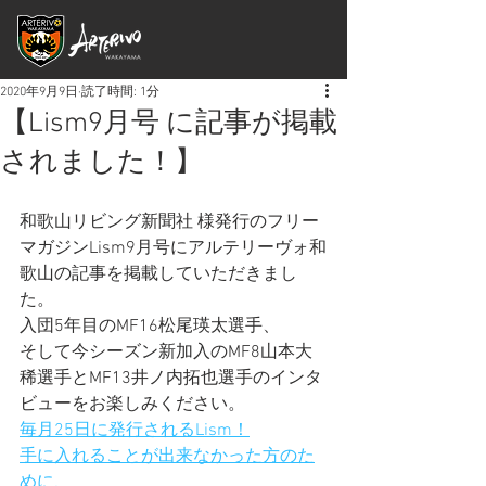
2020年9月9日
読了時間: 1分
【Lism9月号 に記事が掲載
されました！】
和歌山リビング新聞社 様発行のフリー
マガジンLism9月号にアルテリーヴォ和
歌山の記事を掲載していただきまし
た。
入団5年目のMF16松尾瑛太選手、
そして今シーズン新加入のMF8山本大
稀選手とMF13井ノ内拓也選手のインタ
ビューをお楽しみください。
毎月25日に発行されるLism！
手に入れることが出来なかった方のた
めに、