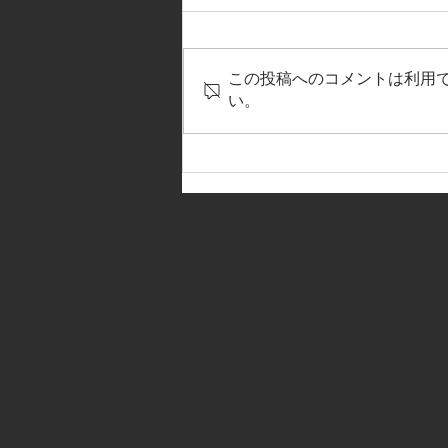
この投稿へのコメントは利用
い。
【2025NEWサポートショップ
～先田商店】