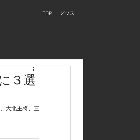
グッズ
TOP
に３選
に、大北主将、三