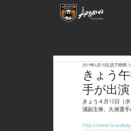
2019年4月10日
読了時間: 
きょう午
手が出演
きょう４月10日（
浦副主将、久保選手
http://www.tv-wakay