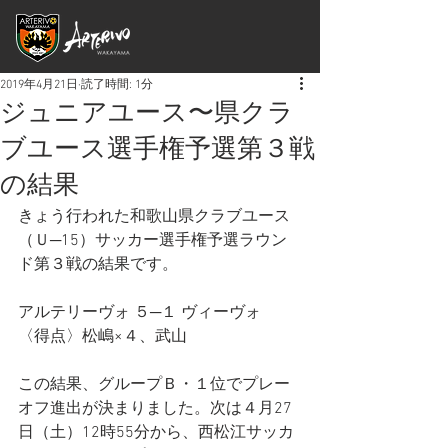
2019年4月21日
読了時間: 1分
ジュニアユース〜県クラ
ブユース選手権予選第３戦
の結果
きょう行われた和歌山県クラブユース
（Ｕ─15）サッカー選手権予選ラウン
ド第３戦の結果です。
アルテリーヴォ ５─１ ヴィーヴォ
〈得点〉松嶋×４、武山
この結果、グループＢ・１位でプレー
オフ進出が決まりました。次は４月27
日（土）12時55分から、西松江サッカ