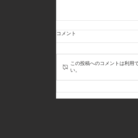
コメント
この投稿へのコメントは利用
い。
【2025NEWサポートショップ
～先田商店】