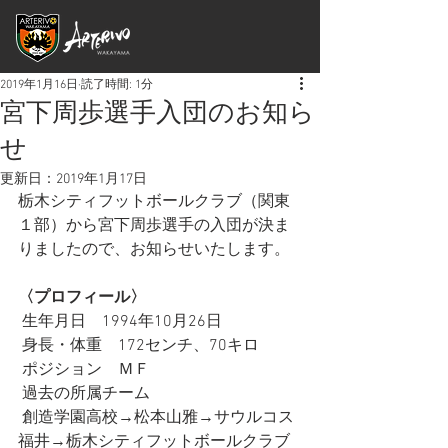
2019年1月16日
読了時間: 1分
宮下周歩選手入団のお知ら
せ
更新日：
2019年1月17日
栃木シティフットボールクラブ（関東
１部）から宮下周歩選手の入団が決ま
りましたので、お知らせいたします。
〈プロフィール〉
 生年月日　1994年10月26日
 身長・体重　172センチ、70キロ
 ポジション　ＭＦ
 過去の所属チーム
 創造学園高校→松本山雅→サウルコス
福井→栃木シティフットボールクラブ