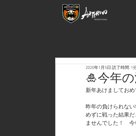
2020年1月5日
読了時間: 1
🎍今年の
新年あけましておめ
昨年の負けられない
めずに戦った結果だ
ませんでした！　今