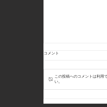
コメント
この投稿へのコメントは利用
い。
【磯部勘太選手 再契約のお知
らせ＆今年の漢字2025⑰】