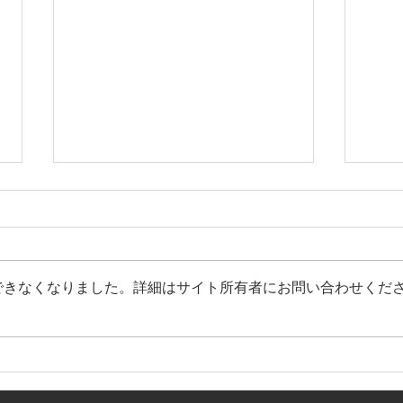
できなくなりました。詳細はサイト所有者にお問い合わせくだ
🎍今年の漢字2025〜⑯北野純
🎍
也🎍
早志