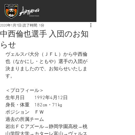
2020年1月7日
読了時間: 1分
中西倫也選手 入団のお知
らせ
ヴェルスパ大分（ＪＦＬ）から中西倫
也（なかにし・ともや）選手の入団が
決まりましたので、お知らせいたしま
す。
＜プロフィール＞
生年月日　　1992年4月12日
身長・体重　182㎝・71㎏
ポジション　ＦＷ
過去の所属チーム
岩出ＦＣアズール→静岡学園高校→桃
山学院大学→カターレ富山→ヴェルス