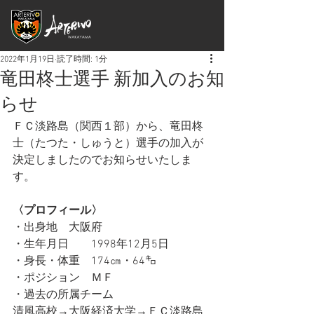
2022年1月19日
読了時間: 1分
竜田柊士選手 新加入のお知
らせ
ＦＣ淡路島（関西１部）から、竜田柊
士（たつた・しゅうと）選手の加入が
決定しましたのでお知らせいたしま
す。
〈プロフィール〉
・出身地　大阪府
・生年月日　　1998年12月5日
・身長・体重　174㎝・64㌔
・ポジション　ＭＦ
・過去の所属チーム
清風高校→大阪経済大学→ＦＣ淡路島