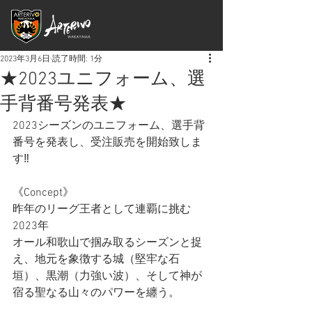
2023年3月6日
読了時間: 1分
★2023ユニフォーム、選
手背番号発表★
2023シーズンのユニフォーム、選手背
番号を発表し、受注販売を開始致しま
す‼
《Concept》
昨年のリーグ王者として連覇に挑む
2023年
オール和歌山で掴み取るシーズンと捉
え、地元を象徴する城（堅牢な石
垣）、黒潮（力強い波）、そして神が
宿る聖なる山々のパワーを纏う。