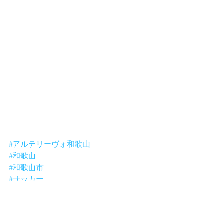
#アルテリーヴォ和歌山
#和歌山
#和歌山市
#サッカー
#紀州から行こらよjリーグ
#歓喜の連鎖を