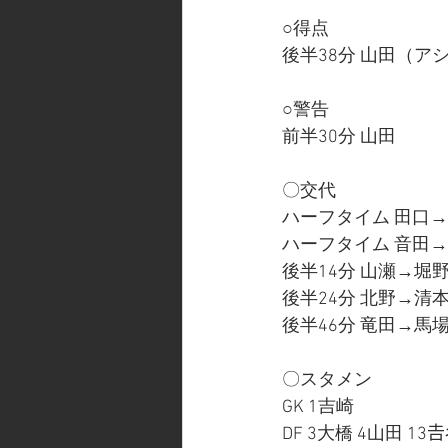
○得点
後半38分 山田（ア
○警告
前半30分 山田
〇交代
ハーフタイム 田口
ハーフタイム 音田
後半14分 山瀬→堀
後半24分 北野→清
後半46分 竜田→馬
〇スタメン
GK 1吉崎
DF 3大橋 4山田 13