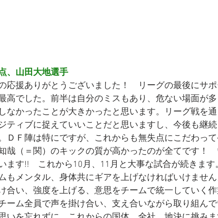
点、山田大地選手
の応援ありがとうございました！　リーグの最後にサポ
最高でした。前半は自分のミスもあり、危ない場面が多
しなかったことが大きかったと思います。リーグ戦を通
ジティブに捉えていいことだと思いますし、今後も継続
。ＤＦ陣は特にですが、これからも無失点にこだわって
知哉（＝関）のキックの質が高かったのが全てです！　
います!!　これから10月、11月と大事な試合が続きま
ムもメンタル、身体共にギアを上げなければいけません
け合い、強度を上げる、意思をチームで統一していく作
チーム全員で声を掛け合い、支え合いながら取り組んで
思いを忘れずに、これからの国体、全社、地決に挑みま