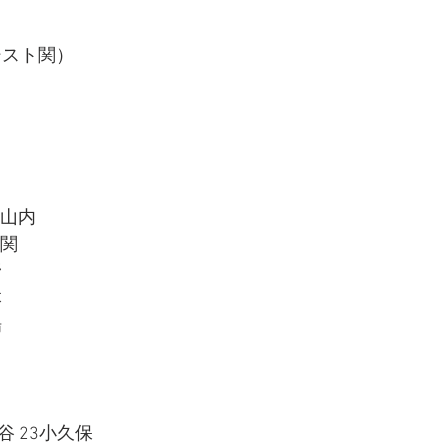
シスト関）
→山内
→関
野
本
場
谷 23小久保