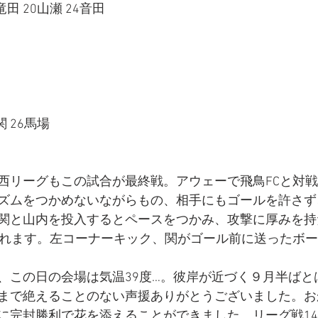
8竜田 20山瀬 24音田
関 26馬場
西リーグもこの試合が最終戦。アウェーで飛鳥FCと対
ズムをつかめないながらもの、相手にもゴールを許さず
関と山内を投入するとペースをつかみ、攻撃に厚みを持
まれます。左コーナーキック、関がゴール前に送ったボ
、この日の会場は気温39度…。彼岸が近づく９月半ばと
まで絶えることのない声援ありがとうございました。お
に完封勝利で花を添えることができました。リーグ戦1