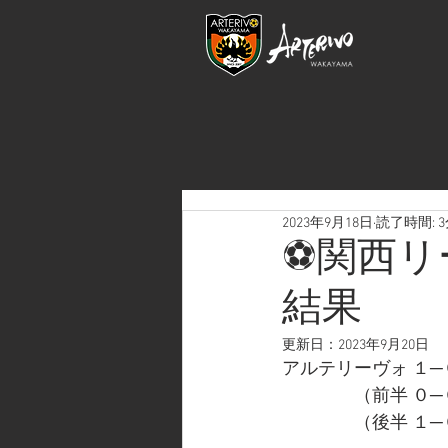
2023年9月18日
読了時間: 
⚽関西リ
結果
更新日：
2023年9月20日
アルテリーヴォ １─０
　　　　（前半 ０─
　　　　（後半 １─