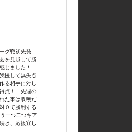
ーグ戦初先発
会を見越して勝
感じました！　
我慢して無失点
作る相手に対し
得点！　先週の
れた事は収穫だ
対０で勝利する
もう一つ二つギア
続き、応援宜し