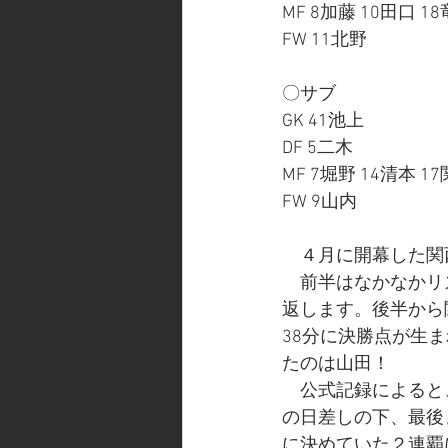
MF 8加藤 10田口 1
FW 11北野
〇サブ
GK 41池上
DF 5二木 
MF 7堀野 14清本 17
FW 9山内
　４月に開幕した関
　前半はなかなかリ
返します。後半から
38分に決勝点が生
たのは山田！
　公式記録によると
の日差しの下、最後
に決めていた２連覇