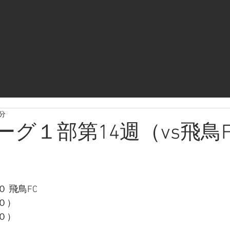
3分
ーグ１部第14週（vs飛鳥
 飛鳥FC
０）
０）