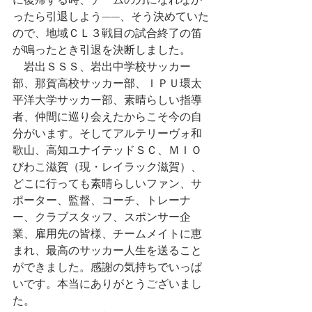
に復帰する時、チームの力になれなか
ったら引退しよう——、そう決めていた
ので、地域ＣＬ３戦目の試合終了の笛
が鳴ったとき引退を決断しました。
　岩出ＳＳＳ、岩出中学校サッカー
部、那賀高校サッカー部、ＩＰＵ環太
平洋大学サッカー部、素晴らしい指導
者、仲間に巡り会えたからこそ今の自
分がいます。そしてアルテリーヴォ和
歌山、高知ユナイテッドＳＣ、ＭＩＯ
びわこ滋賀（現・レイラック滋賀）、
どこに行っても素晴らしいファン、サ
ポーター、監督、コーチ、トレーナ
ー、クラブスタッフ、スポンサー企
業、雇用先の皆様、チームメイトに恵
まれ、最高のサッカー人生を送ること
ができました。感謝の気持ちでいっぱ
いです。本当にありがとうございまし
た。