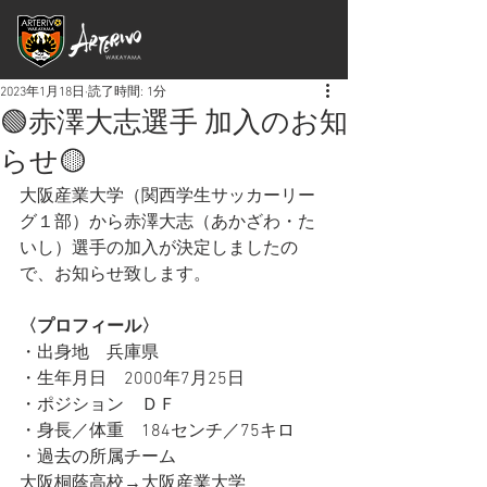
2023年1月18日
読了時間: 1分
🟢赤澤大志選手 加入のお知
らせ🟡
大阪産業大学（関西学生サッカーリー
グ１部）から赤澤大志（あかざわ・た
いし）選手の加入が決定しましたの
で、お知らせ致します。
〈プロフィール〉
・出身地　兵庫県
・生年月日　2000年7月25日
・ポジション　ＤＦ
・身長／体重　184センチ／75キロ
・過去の所属チーム
大阪桐蔭高校→大阪産業大学