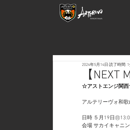
2024年5月14日
読了時間: 
【NEXT
☆アストエンジ関西
アルテリーヴォ和歌山 vs
日時 ５月19日㊐13:0
会場 サカイキャニ