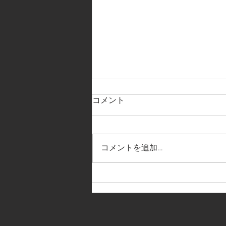
コメント
コメントを追加…
【全社関西大会 組み合わせ決
定】