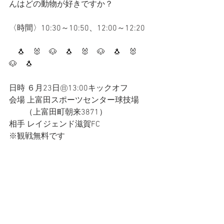
んはどの動物が好きですか？
〈時間〉10:30～10:50、12:00～12:20
　🐧　🐰　🐶　🐧　🐰　🐶　🐧　🐰　
🐶　🐧
日時 ６月23日㊐13:00キックオフ
会場 上富田スポーツセンター球技場
　　（上富田町朝来3871）
相手 レイジェンド滋賀FC
※観戦無料です