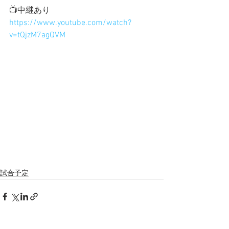
📺中継あり
https://www.youtube.com/watch?
v=tQjzM7agQVM
試合予定