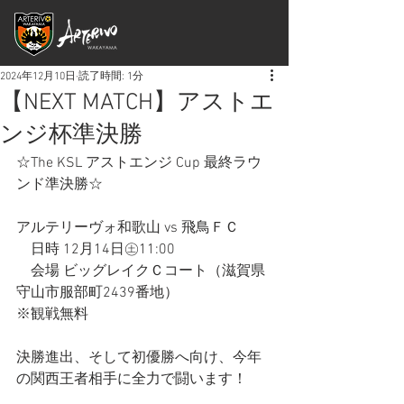
2024年12月10日
読了時間: 1分
【NEXT MATCH】アストエ
ンジ杯準決勝
☆The KSL アストエンジ Cup 最終ラウ
ンド準決勝☆
アルテリーヴォ和歌山 vs 飛鳥ＦＣ
　日時 12月14日㊏11:00
　会場 ビッグレイクＣコート（滋賀県
守山市服部町2439番地）
※観戦無料
決勝進出、そして初優勝へ向け、今年
の関西王者相手に全力で闘います！