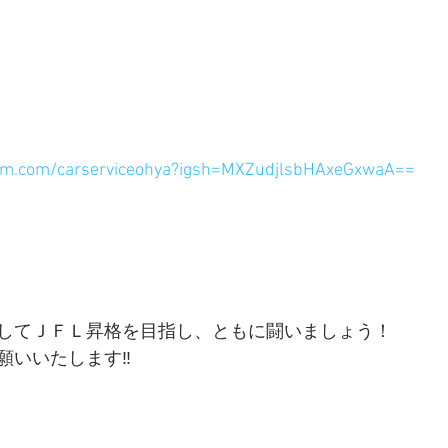
ram.com/carserviceohya?igsh=MXZudjlsbHAxeGxwaA==
してＪＦＬ昇格を目指し、ともに闘いましょう！
いいたします‼️