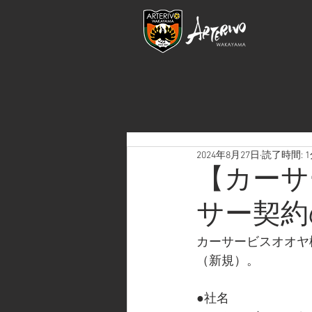
2024年8月27日
読了時間: 
【カーサ
サー契約
カーサービスオオヤ
（新規）。
●社名