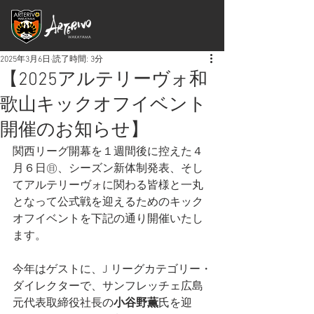
2025年3月6日
読了時間: 3分
【2025アルテリーヴォ和
歌山キックオフイベント
開催のお知らせ】
関西リーグ開幕を１週間後に控えた４
月６日㊐、シーズン新体制発表、そし
てアルテリーヴォに関わる皆様と一丸
となって公式戦を迎えるためのキック
オフイベントを下記の通り開催いたし
ます。 
今年はゲストに、J リーグカテゴリー・
ダイレクターで、サンフレッチェ広島
元代表取締役社長の
小谷野薫
氏を迎