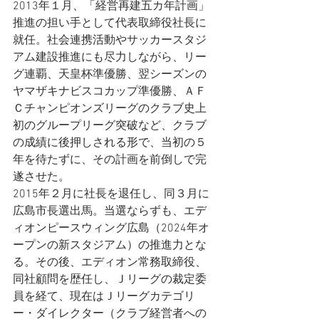
2013年１月、「経営再建五カ年計画」
推進の担い手として代表取締役社長に
就任。社会連携活動やサッカースタジ
アム建設推進にも尽力しながら、リー
グ連覇、天皇杯準優勝、翌シーズンの
ヤマザキナビスコカップ準優勝、ＡＦ
Ｃチャンピオンズリーグのクラブ史上
初のグループリーグ突破など、クラブ
の成績に後押しされる形で、当初の５
年を待たずに、その計画を前倒しで完
遂させた。
2015年２月に社長を退任し、同３月に
広島市長選出馬。当選ならずも、エデ
ィオンピースウィング広島（2024年オ
ープンの新スタジアム）の推進力とな
る。その後、エディオン常務取締役、
同社顧問を歴任し、Ｊリーグの裁定委
員を経て、現在はＪリーグカテゴリ
ー・ダイレクター（クラブ経営者への