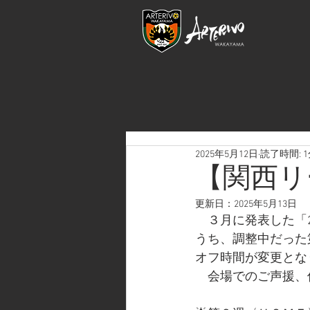
2025年5月12日
読了時間: 
【関西リ
更新日：
2025年5月13日
　３月に発表した「20
うち、調整中だった
オフ時間が変更とな
　会場でのご声援、