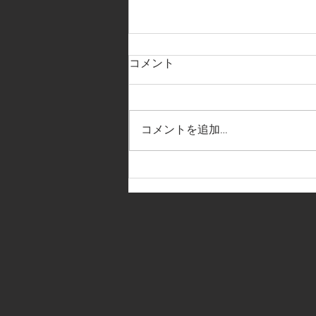
コメント
コメントを追加…
【全社関西大会 組み合わせ決
定】