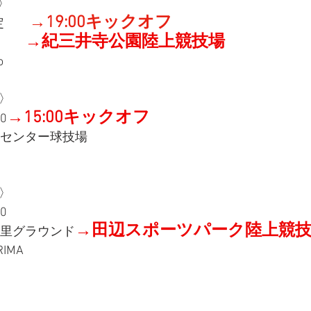
〉
→19:00キックオフ
定　　
→紀三井寺公園陸上競技場
　　　
o
Ｅ〉
→15:00キックオフ
0
ツセンター球技場
Ｅ〉
0
→田辺スポーツパーク陸上競
の里グラウンド
RIMA