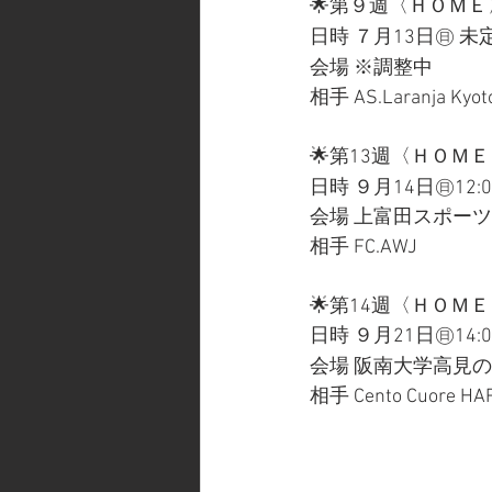
🌟第９週〈ＨＯＭＥ
日時 ７月13日㊐ 未
会場 ※調整中　　
相手 AS.Laranja Kyot
🌟第13週〈ＨＯＭ
日時 ９月14日㊐12:0
会場 上富田スポー
相手 FC.AWJ
🌟第14週〈ＨＯＭ
日時 ９月21日㊐14:0
会場 阪南大学高見
相手 Cento Cuore HA