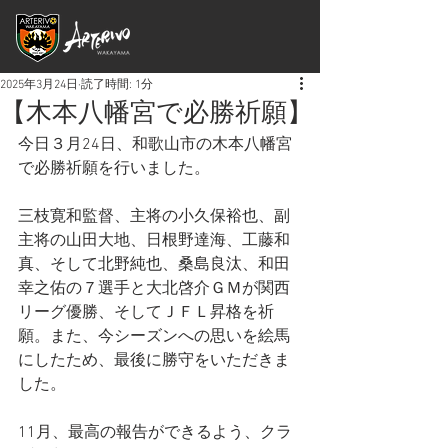
2025年3月24日
読了時間: 1分
【木本八幡宮で必勝祈願】
今日３月24日、和歌山市の木本八幡宮
で必勝祈願を行いました。
三枝寛和監督、主将の小久保裕也、副
主将の山田大地、日根野達海、工藤和
真、そして北野純也、桑島良汰、和田
幸之佑の７選手と大北啓介ＧＭが関西
リーグ優勝、そしてＪＦＬ昇格を祈
願。また、今シーズンへの思いを絵馬
にしたため、最後に勝守をいただきま
した。
11月、最高の報告ができるよう、クラ