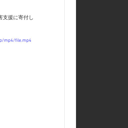
害支援に寄付し
p/mp4/file.mp4