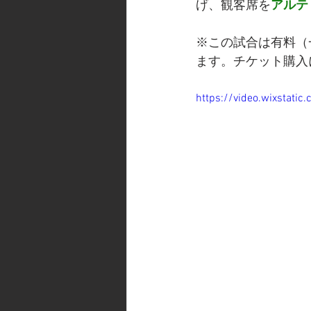
げ、観客席を
アルテ
※この試合は有料（
ます。チケット購入
https://video.wixstat