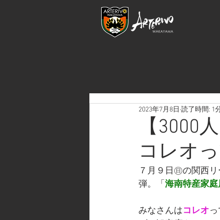
2023年7月8日
読了時間: 1
【300
コレオっ
７月９日㊐の関西リーグ
弾。「
海南特産家庭用
みなさんは
コレオ
っ