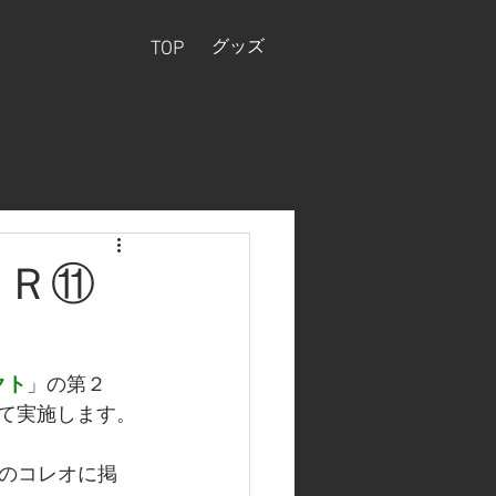
グッズ
TOP
ＰＲ⑪
クト
」の第２
て実施します。
のコレオに掲