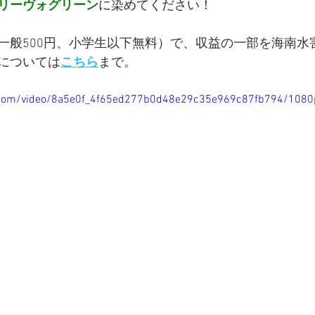
リーヴォグリーン
に染めてください！
一般500円、小学生以下無料）で、収益の一部を海南水
については
こちら
まで。
ic.com/video/8a5e0f_4f65ed277b0d48e29c35e969c87fb794/1080