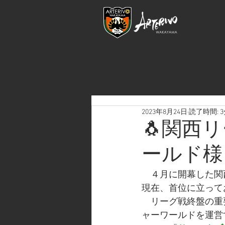
2023年8月24日
読了時間: 
🐧関西
ールド様
　４月に開幕した関
現在、首位に立って
　リーグ戦終盤の重
ャーワールドを運営