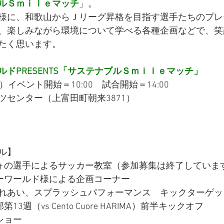
ルＳｍｉｌｅマッチ
」。
様に、和歌山からＪリーグ昇格を目指す選手たちのプレ
、楽しみながら環境について学べる各種企画などで、笑
たく思います。
ドPRESENTS「サステナブルＳｍｉｌｅマッチ」
イベント開始＝10:00　試合開始＝14:00
ツセンター（上富田町朝来3871）
ル】
ーヴォの選手によるサッカー教室（参加募集は終了していま
チャーワールド様による企画コーナー
れあい、スプラッシュパフォーマンス　キックターゲッ
第13週（vs Cento Cuore HARIMA）前半キックオフ
ムショー