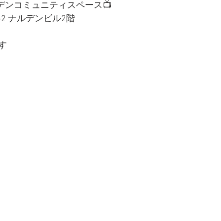
@ナルデンコミュニティスペース
📺
52 ナルデンビル2階
す