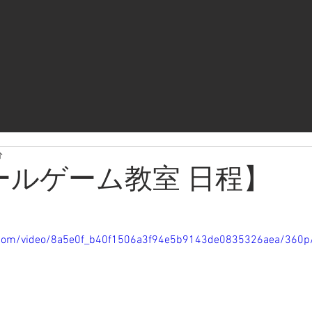
分
ールゲーム教室 日程】
ic.com/video/8a5e0f_b40f1506a3f94e5b9143de0835326aea/360p