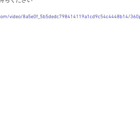
持ちください
tic.com/video/8a5e0f_5b5dedc798414119a1cd9c54c4448b14/360