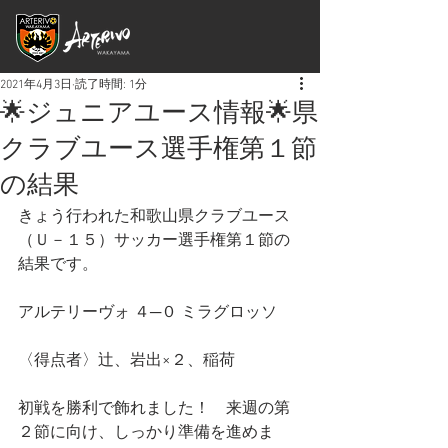
2021年4月3日
読了時間: 1分
🌟ジュニアユース情報🌟県
クラブユース選手権第１節
の結果
きょう行われた和歌山県クラブユース
（Ｕ－１５）サッカー選手権第１節の
結果です。
アルテリーヴォ ４─０ ミラグロッソ
〈得点者〉辻、岩出×２、稲荷
初戦を勝利で飾れました！　来週の第
２節に向け、しっかり準備を進めま