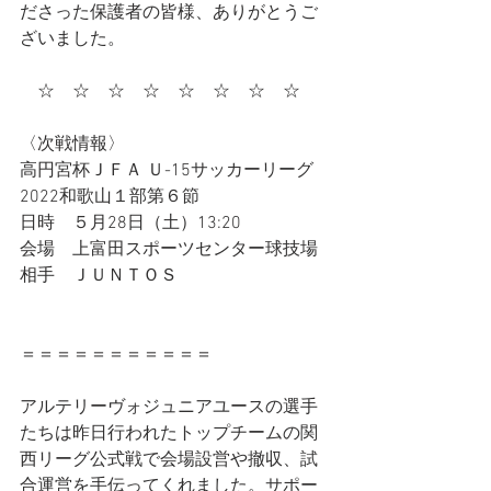
ださった保護者の皆様、ありがとうご
ざいました。
　☆　☆　☆　☆　☆　☆　☆　☆　
〈次戦情報〉
高円宮杯ＪＦＡ Ｕ-15サッカーリーグ
2022和歌山１部第６節
日時　５月28日（土）13:20
会場　上富田スポーツセンター球技場
相手　ＪＵＮＴＯＳ
＝＝＝＝＝＝＝＝＝＝＝
アルテリーヴォジュニアユースの選手
たちは昨日行われたトップチームの関
西リーグ公式戦で会場設営や撤収、試
合運営を手伝ってくれました。サポー