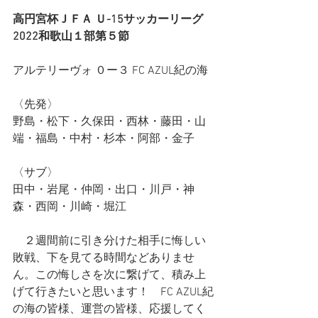
高円宮杯ＪＦＡ Ｕ-15サッカーリーグ
2022和歌山１部第５節
アルテリーヴォ ０ー３ FC AZUL紀の海
〈先発〉
野島・松下・久保田・西林・藤田・山
端・福島・中村・杉本・阿部・金子
〈サブ〉
田中・岩尾・仲岡・出口・川戸・神
森・西岡・川崎・堀江
　２週間前に引き分けた相手に悔しい
敗戦、下を見てる時間などありませ
ん。この悔しさを次に繋げて、積み上
げて行きたいと思います！　FC AZUL紀
の海の皆様、運営の皆様、応援してく