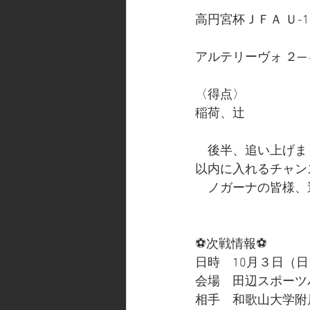
高円宮杯ＪＦＡ Ｕ-
アルテリーヴォ ２─
〈得点〉
稲荷、辻
　後半、追い上げま
以内に入れるチャン
　ノガーナの皆様、
⚽次戦情報⚽
日時　10月３日（日
会場　田辺スポーツ
相手　和歌山大学附