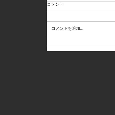
コメント
コメントを追加…
🌟ジュニアユース情報🌟リー
グ戦第６節