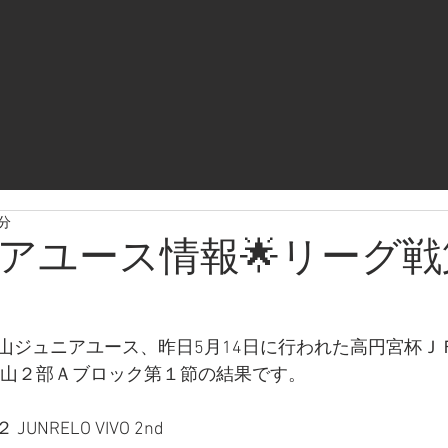
1分
ニアユース情報🌟リーグ
ジュニアユース、昨日5月14日に行われた高円宮杯ＪＦＡ
和歌山２部Ａブロック第１節の結果です。
NRELO VIVO 2nd