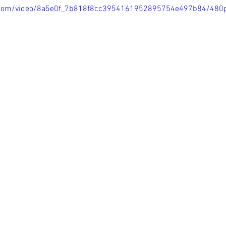
tic.com/video/8a5e0f_7b818f8cc3954161952895754e497b84/480