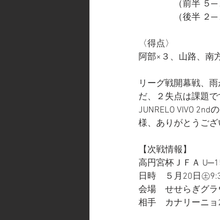
　　　　（前半 ５─
　　　　（後半 ２─
〈得点〉
阿部×３、山路、南
リーグ戦開幕戦、雨
だ、２失点は課題で
JUNRELO VIV
様、ありがとうござ
【次戦情報】
高円宮杯ＪＦＡ U─
日時　５月20日㊏9:
会場　せせらぎグラ
相手　カナリーニョ2