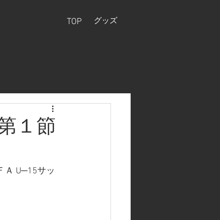
グッズ
TOP
戦第１節
 U─15サッ