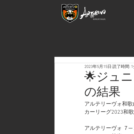
2023年5月15日
読了時間: 
🌟ジュ
の結果
アルテリーヴォ和歌山
カーリーグ2023
アルテリーヴォ ７─２ JU