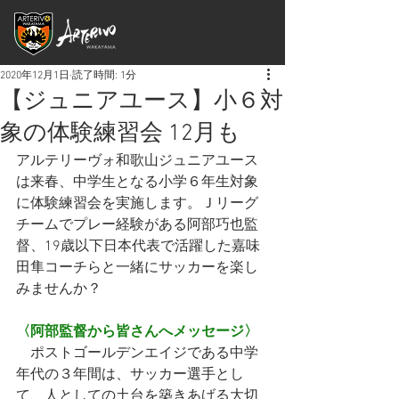
2020年12月1日
読了時間: 1分
【ジュニアユース】小６対
象の体験練習会 12月も
アルテリーヴォ和歌山ジュニアユース
は来春、中学生となる小学６年生対象
に体験練習会を実施します。Ｊリーグ
チームでプレー経験がある阿部巧也監
督、19歳以下日本代表で活躍した嘉味
田隼コーチらと一緒にサッカーを楽し
みませんか？
〈阿部監督から皆さんへメッセージ〉
　ポストゴールデンエイジである中学
年代の３年間は、サッカー選手とし
て、人としての土台を築きあげる大切