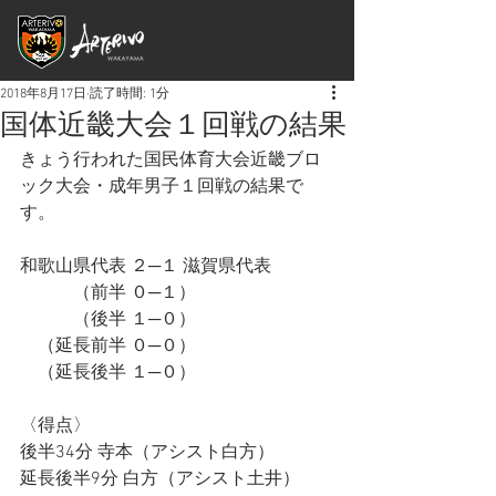
2018年8月17日
読了時間: 1分
国体近畿大会１回戦の結果
きょう行われた国民体育大会近畿ブロ
ック大会・成年男子１回戦の結果で
す。
和歌山県代表 ２─１ 滋賀県代表
　　　（前半 ０─１）
　　　（後半 １─０）
　（延長前半 ０─０）
　（延長後半 １─０）
〈得点〉
後半34分 寺本（アシスト白方）
延長後半9分 白方（アシスト土井）