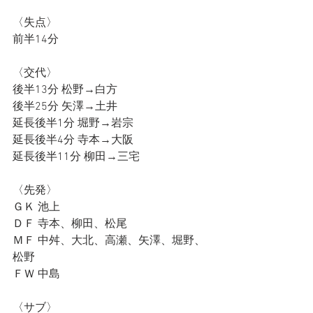
〈失点〉
前半14分
〈交代〉
後半13分 松野→白方
後半25分 矢澤→土井
延長後半1分 堀野→岩宗
延長後半4分 寺本→大阪
延長後半11分 柳田→三宅
〈先発〉
ＧＫ 池上
ＤＦ 寺本、柳田、松尾
ＭＦ 中舛、大北、高瀬、矢澤、堀野、
松野
ＦＷ 中島
〈サブ〉