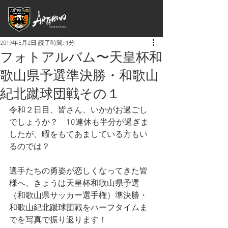
2019年5月2日
読了時間: 1分
フォトアルバム〜天皇杯和
歌山県予選準決勝・和歌山
紀北蹴球団戦その１
令和２日目、皆さん、いかがお過ごし
でしょうか？　10連休も半分が過ぎま
したが、暇をもてあましている方もい
るのでは？
選手たちの勇姿が恋しくなってきた皆
様へ、きょうは天皇杯和歌山県予選
（和歌山県サッカー選手権）準決勝・
和歌山紀北蹴球団戦をハーフタイムま
でを写真で振り返ります！