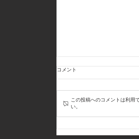
コメント
この投稿へのコメントは利用
い。
【2025NEWサポートショップ
～先田商店】