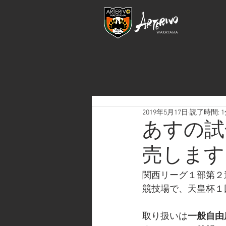
2019年5月17日
読了時間: 
あすの試
売します
関西リーグ１部第２
競技場で、天皇杯１
取り扱いは
一般自由