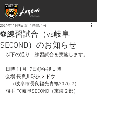
2024年11月9日
読了時間: 1分
⚽練習試合（vs岐阜
SECOND）のお知らせ
以下の通り、練習試合を実施します。
日時 11月17日㊐午後１時
会場 長良川球技メドウ
　（岐阜市長良福光青襖2070-7）
相手 FC岐阜SECOND（東海２部）