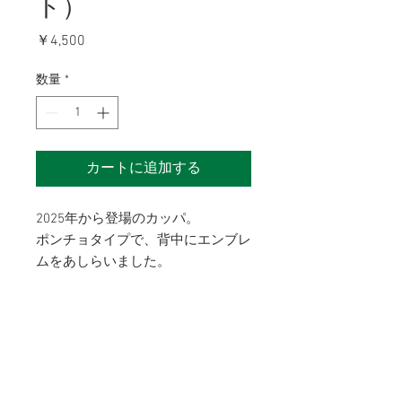
ト）
価
￥4,500
格
数量
*
カートに追加する
2025年から登場のカッパ。
ポンチョタイプで、背中にエンブレ
ムをあしらいました。
雨の日の応援の必需品です！