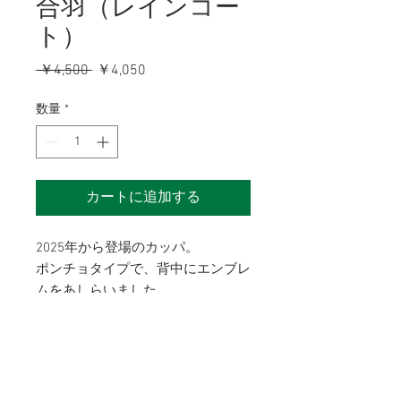
合羽（レインコー
ト）
通
セ
 ￥4,500 
￥4,050
常
ー
価
ル
数量
*
格
価
格
カートに追加する
2025年から登場のカッパ。
ポンチョタイプで、背中にエンブレ
ムをあしらいました。
雨の日の応援の必需品です！