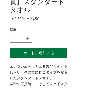
員】スタンダード
タオル
通
セ
 ￥3,500 
￥2,450
常
ー
価
ル
数量
*
格
価
格
カートに追加する
エンブレムをはみ出るほど大きくあ
しらい、その横にロゴタイプを配置
したスタンダードタオル。
試合の応援時に、そしてフェイスタ
オルとして普段使いにいかがでしょ
うか？